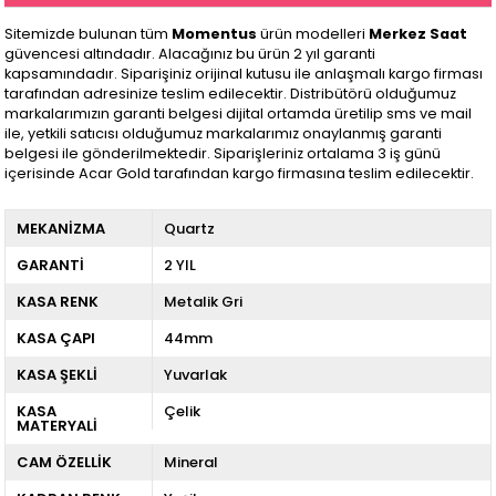
Sitemizde bulunan tüm
Momentus
ürün modelleri
Merkez Saat
güvencesi altındadır. Alacağınız bu ürün 2 yıl garanti
kapsamındadır. Siparişiniz orijinal kutusu ile anlaşmalı kargo firması
tarafından adresinize teslim edilecektir. Distribütörü olduğumuz
markalarımızın garanti belgesi dijital ortamda üretilip sms ve mail
ile, yetkili satıcısı olduğumuz markalarımız onaylanmış garanti
belgesi ile gönderilmektedir. Siparişleriniz ortalama 3 iş günü
içerisinde Acar Gold tarafından kargo firmasına teslim edilecektir.
MEKANİZMA
Quartz
GARANTİ
2 YIL
KASA RENK
Metalik Gri
KASA ÇAPI
44mm
KASA ŞEKLİ
Yuvarlak
KASA
Çelik
MATERYALİ
CAM ÖZELLİK
Mineral