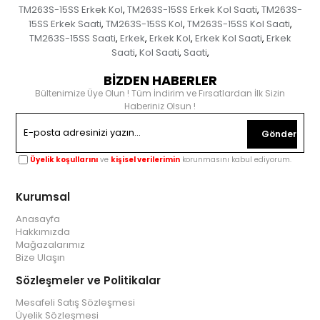
TM263S-15SS Erkek Kol
TM263S-15SS Erkek Kol Saati
TM263S-
,
,
15SS Erkek Saati
TM263S-15SS Kol
TM263S-15SS Kol Saati
,
,
,
TM263S-15SS Saati
Erkek
Erkek Kol
Erkek Kol Saati
Erkek
,
,
,
,
Saati
Kol Saati
Saati
,
,
,
BİZDEN HABERLER
Bültenimize Üye Olun ! Tüm İndirim ve Fırsatlardan İlk Sizin
Haberiniz Olsun !
Gönder
Üyelik koşullarını
ve
kişisel verilerimin
korunmasını kabul ediyorum.
Kurumsal
Anasayfa
Hakkımızda
Mağazalarımız
Bize Ulaşın
Sözleşmeler ve Politikalar
Mesafeli Satış Sözleşmesi
Üyelik Sözleşmesi