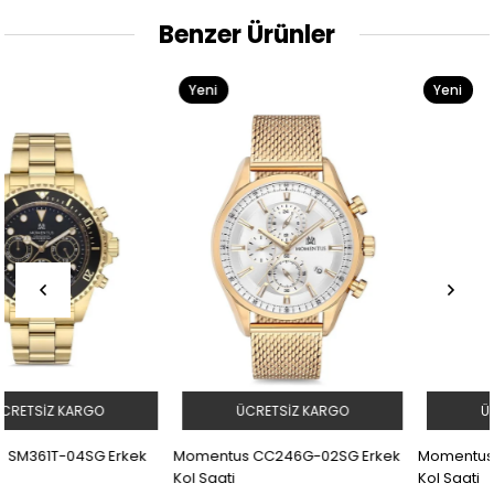
Benzer Ürünler
Yeni
Yeni
Ürün
Ürün
ÜCRETSIZ KARGO
ÜCRETSIZ KARGO
ek
Momentus CC246G-02SG Erkek
Momentus SC245G-02SG Erk
Kol Saati
Kol Saati