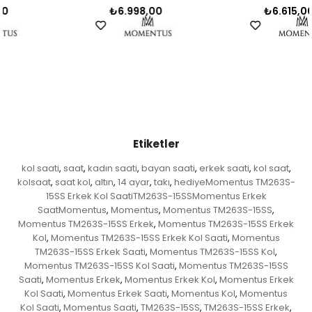
₺6.998,00
₺6.615,00
Etiketler
kol saati
saat
kadın saati
bayan saati
erkek saati
kol saat
,
,
,
,
,
,
kolsaat
saat kol
altın
14 ayar
takı
hediyeMomentus TM263S-
,
,
,
,
,
15SS Erkek Kol SaatiTM263S-15SSMomentus Erkek
SaatMomentus
Momentus
Momentus TM263S-15SS
,
,
,
Momentus TM263S-15SS Erkek
Momentus TM263S-15SS Erkek
,
Kol
Momentus TM263S-15SS Erkek Kol Saati
Momentus
,
,
TM263S-15SS Erkek Saati
Momentus TM263S-15SS Kol
,
,
Momentus TM263S-15SS Kol Saati
Momentus TM263S-15SS
,
Saati
Momentus Erkek
Momentus Erkek Kol
Momentus Erkek
,
,
,
Kol Saati
Momentus Erkek Saati
Momentus Kol
Momentus
,
,
,
Kol Saati
Momentus Saati
TM263S-15SS
TM263S-15SS Erkek
,
,
,
,