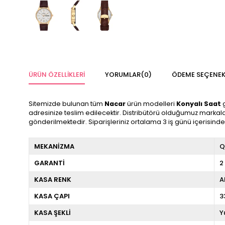
ÜRÜN ÖZELLIKLERI
YORUMLAR
(0)
ÖDEME SEÇENEK
Sitemizde bulunan tüm
Nacar
ürün modelleri
Konyalı Saat
g
adresinize teslim edilecektir. Distribütörü olduğumuz markalar
gönderilmektedir. Siparişleriniz ortalama 3 iş günü içerisind
MEKANİZMA
Q
GARANTİ
2
KASA RENK
A
KASA ÇAPI
3
KASA ŞEKLİ
Y