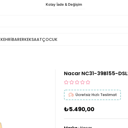
Kolay İade & Değişim
K
KEHRİBAR
ERKEK
SAAT
ÇOCUK
Nacar NC31-39B155-DSL2
Ücretsiz Hızlı Teslimat
₺5.490,00
Marka
:
Nacar