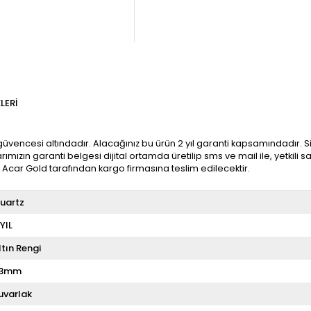
LERI
üvencesi altındadır. Alacağınız bu ürün 2 yıl garanti kapsamındadır. Sip
ımızın garanti belgesi dijital ortamda üretilip sms ve mail ile, yetkili
e Acar Gold tarafından kargo firmasına teslim edilecektir.
uartz
 YIL
ltın Rengi
3mm
uvarlak