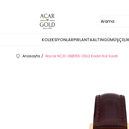
KOLEKSİYONLAR
PIRLANTA
ALTIN
GÜMÜŞ
ÇELİ
Anasayfa
Nacar NC31-39B155-DSL2 Kadın Kol Saati