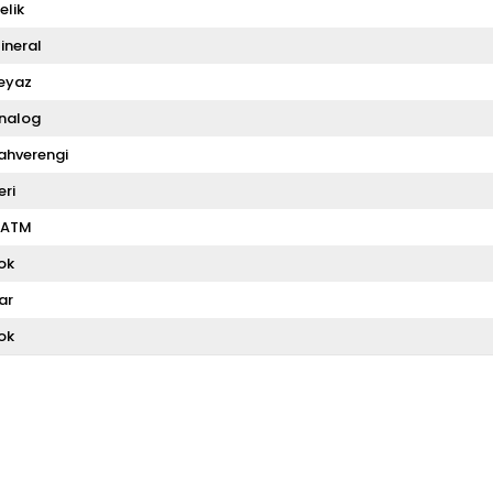
elik
ineral
eyaz
nalog
ahverengi
eri
 ATM
ok
ar
ok