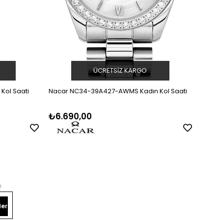
ÜCRETSIZ KARGO
Kol Saati
Nacar NC34-39A427-AWMS Kadın Kol Saati
Nacar
₺6.690,00
₺5.
!
er