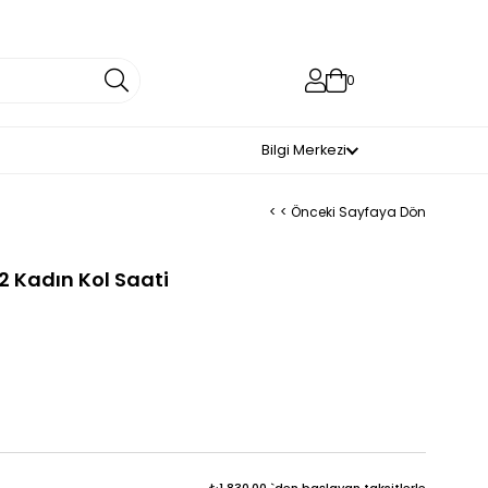
0
Bilgi Merkezi
< < Önceki Sayfaya Dön
 Kadın Kol Saati
₺1.830,00
`den başlayan taksitlerle