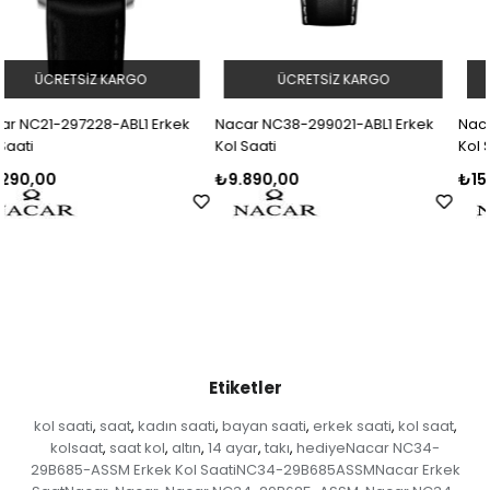
ÜCRETSIZ KARGO
ÜCRETSIZ KARGO
kek
Nacar NC38-299021-ABL1 Erkek
Nacar NC34-29B640-ANL2 E
Kol Saati
Kol Saati
₺9.890,00
₺15.990,00
Etiketler
kol saati
saat
kadın saati
bayan saati
erkek saati
kol saat
,
,
,
,
,
,
kolsaat
saat kol
altın
14 ayar
takı
hediyeNacar NC34-
,
,
,
,
,
29B685-ASSM Erkek Kol SaatiNC34-29B685ASSMNacar Erkek