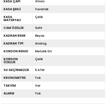
KASA ÇAPI
41mm
KASA ŞEKLİ
Yuvarlak
KASA
Çelik
MATERYALİ
CAM ÖZELLİK
Safir
KADRAN RENK
Beyaz
KADRAN TİPİ
Analog
KORDON RENGİ
Metalik Gri
KORDON
Çelik
ÖZELLİK
SU GEÇİRMEZLİK
5 ATM
KRONOMETRE
Yok
TAKVİM
Var
ALARM
Yok