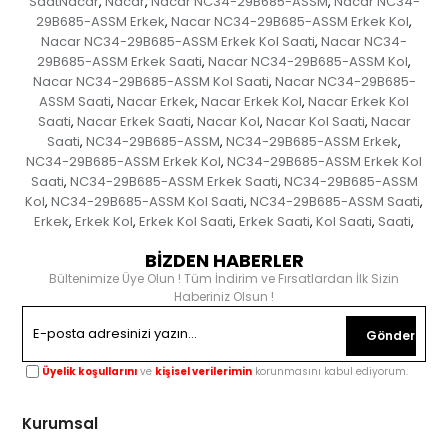
SaatNacar
Nacar
Nacar NC34-29B685-ASSM
Nacar NC34-
,
,
,
29B685-ASSM Erkek
Nacar NC34-29B685-ASSM Erkek Kol
,
,
Nacar NC34-29B685-ASSM Erkek Kol Saati
Nacar NC34-
,
29B685-ASSM Erkek Saati
Nacar NC34-29B685-ASSM Kol
,
,
Nacar NC34-29B685-ASSM Kol Saati
Nacar NC34-29B685-
,
ASSM Saati
Nacar Erkek
Nacar Erkek Kol
Nacar Erkek Kol
,
,
,
Saati
Nacar Erkek Saati
Nacar Kol
Nacar Kol Saati
Nacar
,
,
,
,
Saati
NC34-29B685-ASSM
NC34-29B685-ASSM Erkek
,
,
,
NC34-29B685-ASSM Erkek Kol
NC34-29B685-ASSM Erkek Kol
,
Saati
NC34-29B685-ASSM Erkek Saati
NC34-29B685-ASSM
,
,
Kol
NC34-29B685-ASSM Kol Saati
NC34-29B685-ASSM Saati
,
,
,
Erkek
Erkek Kol
Erkek Kol Saati
Erkek Saati
Kol Saati
Saati
,
,
,
,
,
,
BİZDEN HABERLER
Bültenimize Üye Olun ! Tüm İndirim ve Fırsatlardan İlk Sizin
Haberiniz Olsun !
Gönder
Üyelik koşullarını
ve
kişisel verilerimin
korunmasını kabul ediyorum.
Kurumsal