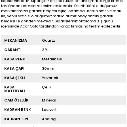
kapsamındadır. Siparişiniz orijinal kutusu ile anlaşmalı kargo firması
tarafından adresinize teslim edilecektir. Distribütörü olduğumuz
markalarımızın garanti belgesi dijital ortamda üretilip sms ve mail
ile, yetkili satıcısı olduğumuz markalarımız onaylanmış garanti
belgesi ile gönderilmektedir. Siparişleriniz ortalama 3 iş günü
içerisinde Acar Gold tarafından kargo firmasına teslim edilecektir.
MEKANİZMA
Quartz
GARANTİ
2 YIL
KASA RENK
Metalik Gri
KASA ÇAPI
30mm
KASA ŞEKLİ
Yuvarlak
KASA
Çelik
MATERYALİ
CAM ÖZELLİK
Mineral
KADRAN RENK
Lacivert
KADRAN TİPİ
Analog