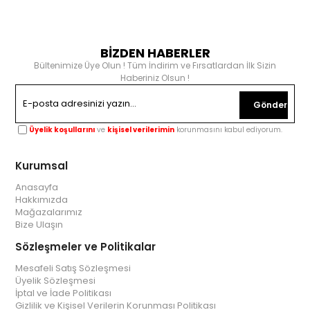
BİZDEN HABERLER
Bültenimize Üye Olun ! Tüm İndirim ve Fırsatlardan İlk Sizin
Haberiniz Olsun !
Gönder
Üyelik koşullarını
ve
kişisel verilerimin
korunmasını kabul ediyorum.
Kurumsal
Anasayfa
Hakkımızda
Mağazalarımız
Bize Ulaşın
Sözleşmeler ve Politikalar
Mesafeli Satış Sözleşmesi
Üyelik Sözleşmesi
İptal ve İade Politikası
Gizlilik ve Kişisel Verilerin Korunması Politikası