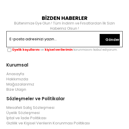
BİZDEN HABERLER
Bültenimize Üye Olun ! Tüm İndirim ve Fırsatlardan İlk Sizin
Haberiniz Olsun !
Gönder
Üyelik koşullarını
ve
kişisel verilerimin
korunmasını kabul ediyorum.
Kurumsal
Anasayfa
Hakkımızda
Mağazalarımız
Bize Ulaşın
Sözleşmeler ve Politikalar
Mesafeli Satış Sözleşmesi
Üyelik Sözleşmesi
İptal ve İade Politikası
Gizlilik ve Kişisel Verilerin Korunması Politikası