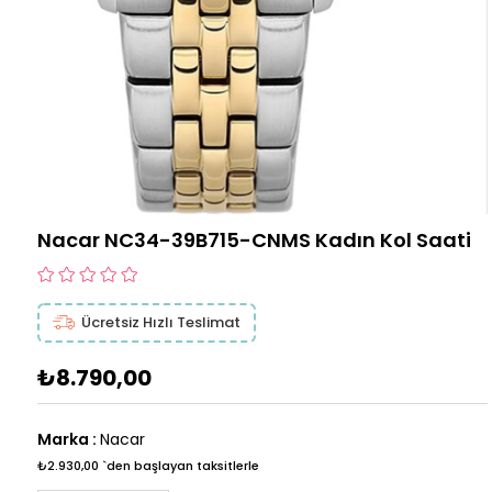
Nacar NC34-39B715-CNMS Kadın Kol Saati
Ücretsiz Hızlı Teslimat
₺8.790,00
Marka
:
Nacar
₺2.930,00
`den başlayan taksitlerle