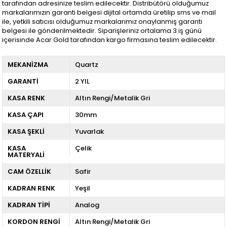
tarafından adresinize teslim edilecektir. Distribütörü olduğumuz
markalarımızın garanti belgesi dijital ortamda üretilip sms ve mail
ile, yetkili satıcısı olduğumuz markalarımız onaylanmış garanti
belgesi ile gönderilmektedir. Siparişleriniz ortalama 3 iş günü
içerisinde Acar Gold tarafından kargo firmasına teslim edilecektir.
MEKANİZMA
Quartz
GARANTİ
2 YIL
KASA RENK
Altın Rengi/Metalik Gri
KASA ÇAPI
30mm
KASA ŞEKLİ
Yuvarlak
KASA
Çelik
MATERYALİ
CAM ÖZELLİK
Safir
KADRAN RENK
Yeşil
KADRAN TİPİ
Analog
KORDON RENGİ
Altın Rengi/Metalik Gri