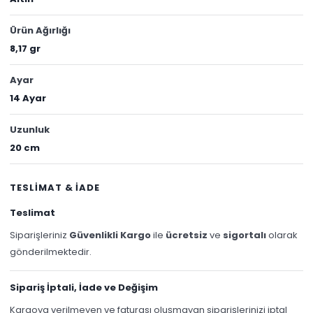
Ürün Ağırlığı
8,17 gr
Ayar
14 Ayar
Uzunluk
20 cm
TESLİMAT & İADE
Teslimat
Siparişleriniz
Güvenlikli Kargo
ile
ücretsiz
ve
sigortalı
olarak
gönderilmektedir.
Sipariş İptali, İade ve Değişim
Kargoya verilmeyen ve faturası oluşmayan siparişlerinizi iptal