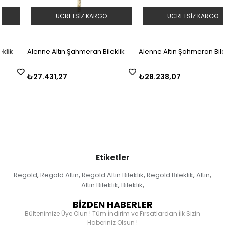
ÜCRETSIZ KARGO
ÜCRETSIZ KARGO
Alenne Altın Şahmeran Bileklik
Alenne Altın Şahmeran Bileklik
₺27.431,27
₺28.238,07
Etiketler
Regold
Regold Altın
Regold Altın Bileklik
Regold Bileklik
Altın
,
,
,
,
,
Altın Bileklik
Bileklik
,
,
BİZDEN HABERLER
Bültenimize Üye Olun ! Tüm İndirim ve Fırsatlardan İlk Sizin
Haberiniz Olsun !