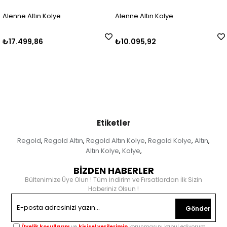
Alenne Altın Kolye
Alenne Altın Kolye
₺17.499,86
₺10.095,92
Etiketler
Regold
Regold Altın
Regold Altın Kolye
Regold Kolye
Altın
,
,
,
,
,
Altın Kolye
Kolye
,
,
BİZDEN HABERLER
Bültenimize Üye Olun ! Tüm İndirim ve Fırsatlardan İlk Sizin
Haberiniz Olsun !
Gönder
Üyelik koşullarını
ve
kişisel verilerimin
korunmasını kabul ediyorum.