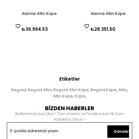
Alenne Altın Küpe
Alenne Altın Küpe
₺36.994,53
₺28.351,50
Etiketler
Regold
Regold Altın
Regold Altın Küpe
Regold Küpe
Altın
,
,
,
,
,
Altın Küpe
Küpe
,
,
BİZDEN HABERLER
Bültenimize Üye Olun ! Tüm İndirim ve Fırsatlardan İlk Sizin
Haberiniz Olsun !
Gönder