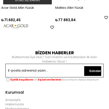
ÜCRETSIZ KARGO
Acar Gold Altın Yüzük
Matteo Altın Yüzük
₺71.682,45
₺77.883,84
BİZDEN HABERLER
Bültenimize Üye Olun ! Tüm İndirim ve Fırsatlardan İlk Sizin
Haberiniz Olsun !
Gönder
Üyelik koşullarını
ve
kişisel verilerimin
korunmasını kabul ediyorum.
Kurumsal
Anasayfa
Hakkımızda
Mağazalarımız