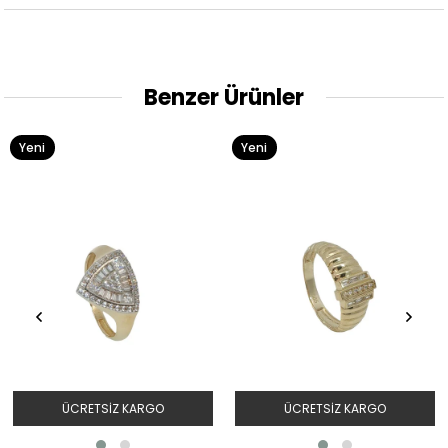
Benzer Ürünler
Yeni
Yeni
Ürün
Ürün
O
ÜCRETSIZ KARGO
ÜCRETSIZ KARGO