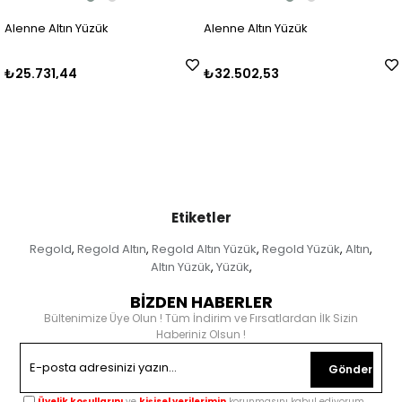
Alenne Altın Yüzük
Alenne Altın Yüzük
₺32.502,53
₺28.100,87
Etiketler
Regold
Regold Altın
Regold Altın Yüzük
Regold Yüzük
Altın
,
,
,
,
,
Altın Yüzük
Yüzük
,
,
BİZDEN HABERLER
Bültenimize Üye Olun ! Tüm İndirim ve Fırsatlardan İlk Sizin
Haberiniz Olsun !
Gönder
Üyelik koşullarını
ve
kişisel verilerimin
korunmasını kabul ediyorum.