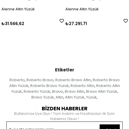
Alenne Altın Yüzük
Alenne Altın Yüzük
₺31.566,62
₺27.291,71
Etiketler
Roberto
Roberto Bravo
Roberto Bravo Altın
Roberto Bravo
,
,
,
Altın Yüzük
Roberto Bravo Yüzük
Roberto Altın
Roberto Altın
,
,
,
Yüzük
Roberto Yüzük
Bravo
Bravo Altın
Bravo Altın Yüzük
,
,
,
,
,
Bravo Yüzük
Altın
Altın Yüzük
Yüzük
,
,
,
,
BİZDEN HABERLER
Bültenimize Üye Olun ! Tüm İndirim ve Fırsatlardan İlk Sizin
Haberiniz Olsun !