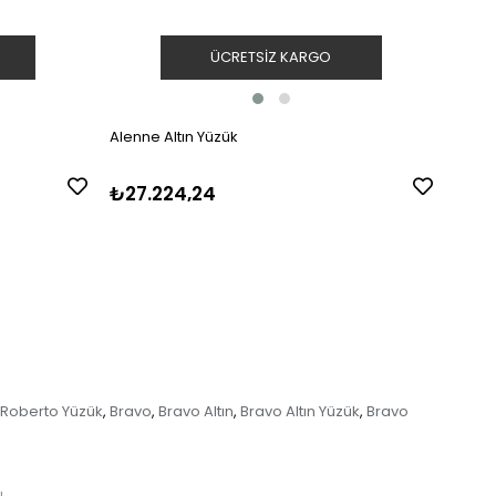
ÜCRETSIZ KARGO
Alenne Altın Yüzük
Alenn
₺27.224,24
₺16.
Roberto Yüzük
Bravo
Bravo Altın
Bravo Altın Yüzük
Bravo
,
,
,
,