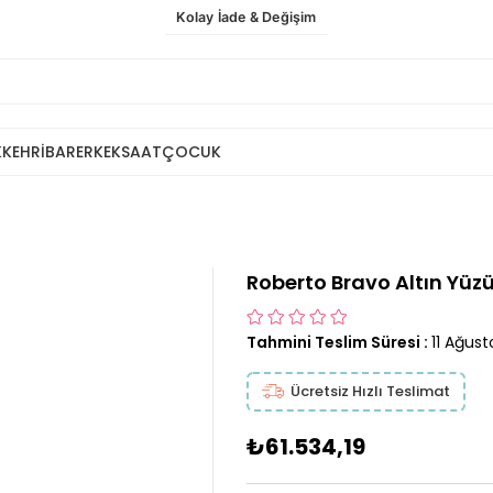
Kolay İade & Değişim
K
KEHRİBAR
ERKEK
SAAT
ÇOCUK
Roberto Bravo Altın Yüz
Tahmini Teslim Süresi
:
11 Ağust
Ücretsiz Hızlı Teslimat
₺61.534,19