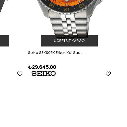
ÜCRETSIZ KARGO
Seiko SSK005K Erkek Kol Saati
Seiko
₺29.645,00
₺37