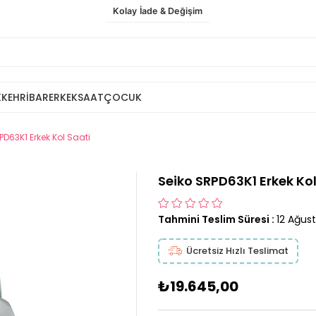
Kolay İade & Değişim
K
KEHRİBAR
ERKEK
SAAT
ÇOCUK
PD63K1 Erkek Kol Saati
Seiko SRPD63K1 Erkek Kol
Tahmini Teslim Süresi
:
12 Ağus
Ücretsiz Hızlı Teslimat
₺19.645,00