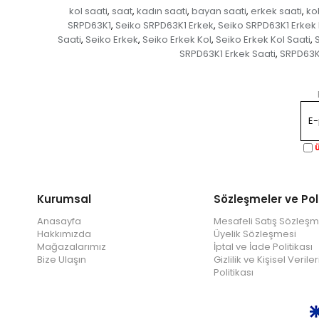
kol saati
saat
kadın saati
bayan saati
erkek saati
ko
,
,
,
,
,
SRPD63K1
Seiko SRPD63K1 Erkek
Seiko SRPD63K1 Erkek 
,
,
Saati
Seiko Erkek
Seiko Erkek Kol
Seiko Erkek Kol Saati
,
,
,
,
SRPD63K1 Erkek Saati
SRPD63K
,
Ü
Kurumsal
Sözleşmeler ve Pol
Anasayfa
Mesafeli Satış Sözleşm
Hakkımızda
Üyelik Sözleşmesi
Mağazalarımız
İptal ve İade Politikası
Bize Ulaşın
Gizlilik ve Kişisel Veri
Politikası