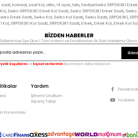
l saat
kolsaat
saat kol
altın
14 ayar
takı
hediyeSeiko SRPD63K1 Erkek
,
,
,
,
,
,
Kol
Seiko SRPD63K1 Erkek Kol Saati
Seiko SRPD63K1 Erkek Saati
Seiko
,
,
,
Seiko Erkek Saati
Seiko Kol
Seiko Kol Saati
Seiko Saati
SRPD63K1
SRP
,
,
,
,
,
1 Kol
SRPD63K1 Kol Saati
SRPD63K1 Saati
Erkek
Erkek Kol
Erkek Kol Sa
,
,
,
,
,
BİZDEN HABERLER
Bültenimize Üye Olun ! Tüm İndirim ve Fırsatlardan İlk Sizin Haberiniz Olsun 
Gönd
yelik koşullarını
ve
kişisel verilerimin
korunmasını kabul ediyorum.
itikalar
Yardım
Faceboo
esi
Şifremi Unuttum
Youtube
Sipariş Takip
lerin Korunması