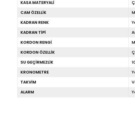
KASA MATERYALİ
Ç
CAM ÖZELLİK
M
KADRAN RENK
Y
KADRAN TİPİ
A
KORDON RENGİ
M
KORDON ÖZELLİK
Ç
SU GEÇİRMEZLİK
1
KRONOMETRE
Y
TAKVİM
V
ALARM
Y