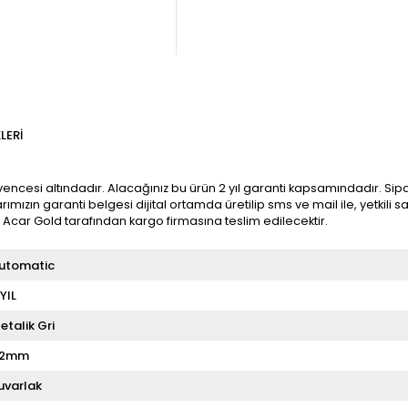
LERI
encesi altındadır. Alacağınız bu ürün 2 yıl garanti kapsamındadır. Sipari
ımızın garanti belgesi dijital ortamda üretilip sms ve mail ile, yetkili
e Acar Gold tarafından kargo firmasına teslim edilecektir.
utomatic
 YIL
etalik Gri
42mm
uvarlak