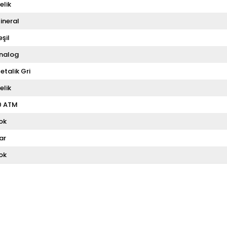
elik
ineral
eşil
nalog
etalik Gri
elik
0 ATM
ok
ar
ok