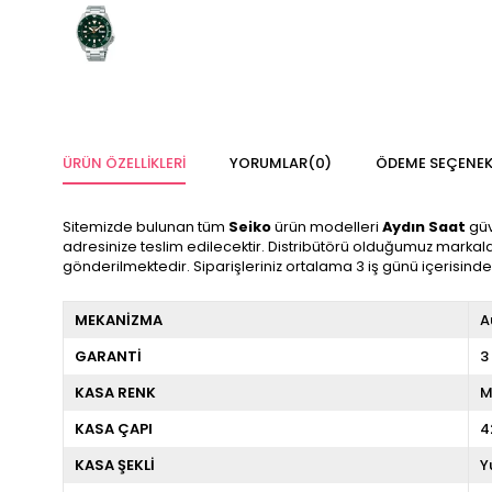
ÜRÜN ÖZELLIKLERI
YORUMLAR
(0)
ÖDEME SEÇENEK
Sitemizde bulunan tüm
Seiko
ürün modelleri
Aydın Saat
güv
adresinize teslim edilecektir. Distribütörü olduğumuz markalar
gönderilmektedir. Siparişleriniz ortalama 3 iş günü içerisind
MEKANİZMA
A
GARANTİ
3
KASA RENK
M
KASA ÇAPI
KASA ŞEKLİ
Y