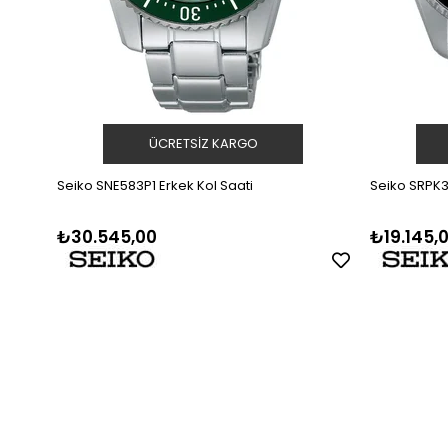
ÜCRETSIZ KARGO
Seiko SNE583P1 Erkek Kol Saati
Seiko SRPK3
₺30.545,00
₺19.145,