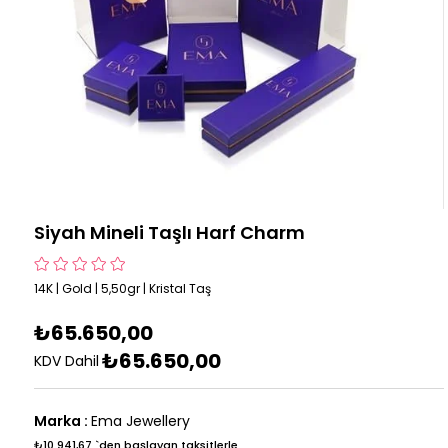
Siyah Mineli Taşlı Harf Charm
14K | Gold | 5,50gr | Kristal Taş
₺65.650,00
₺65.650,00
KDV Dahil
Marka
:
Ema Jewellery
₺10.941,67
`den başlayan taksitlerle