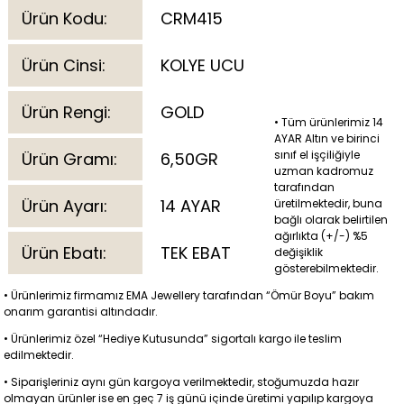
Ürün Kodu:
CRM415
Ürün Cinsi:
KOLYE UCU
Ürün Rengi:
GOLD
• Tüm ürünlerimiz 14
AYAR Altın ve birinci
sınıf el işçiliğiyle
Ürün Gramı:
6,50GR
uzman kadromuz
tarafından
Ürün Ayarı:
14 AYAR
üretilmektedir, buna
bağlı olarak belirtilen
ağırlıkta (+/-) %5
Ürün Ebatı:
TEK EBAT
değişiklik
gösterebilmektedir.
• Ürünlerimiz firmamız EMA Jewellery tarafından “Ömür Boyu” bakım
onarım garantisi altındadır.
• Ürünlerimiz özel “Hediye Kutusunda” sigortalı kargo ile teslim
edilmektedir.
• Siparişleriniz aynı gün kargoya verilmektedir, stoğumuzda hazır
olmayan ürünler ise en geç 7 iş günü içinde üretimi yapılıp kargoya