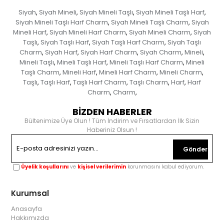
Siyah
Siyah Mineli
Siyah Mineli Taşlı
Siyah Mineli Taşlı Harf
,
,
,
,
Siyah Mineli Taşlı Harf Charm
Siyah Mineli Taşlı Charm
Siyah
,
,
Mineli Harf
Siyah Mineli Harf Charm
Siyah Mineli Charm
Siyah
,
,
,
Taşlı
Siyah Taşlı Harf
Siyah Taşlı Harf Charm
Siyah Taşlı
,
,
,
Charm
Siyah Harf
Siyah Harf Charm
Siyah Charm
Mineli
,
,
,
,
,
Mineli Taşlı
Mineli Taşlı Harf
Mineli Taşlı Harf Charm
Mineli
,
,
,
Taşlı Charm
Mineli Harf
Mineli Harf Charm
Mineli Charm
,
,
,
,
Taşlı
Taşlı Harf
Taşlı Harf Charm
Taşlı Charm
Harf
Harf
,
,
,
,
,
Charm
Charm
,
,
BİZDEN HABERLER
Bültenimize Üye Olun ! Tüm İndirim ve Fırsatlardan İlk Sizin
Haberiniz Olsun !
Gönder
Üyelik koşullarını
ve
kişisel verilerimin
korunmasını kabul ediyorum.
Kurumsal
Anasayfa
Hakkımızda