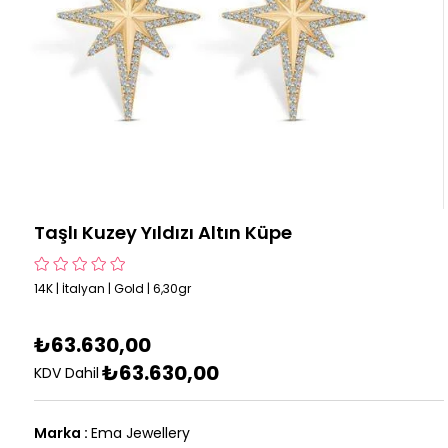
Taşlı Kuzey Yıldızı Altın Küpe
14K | İtalyan | Gold | 6,30gr
₺63.630,00
₺63.630,00
KDV Dahil
Marka
:
Ema Jewellery