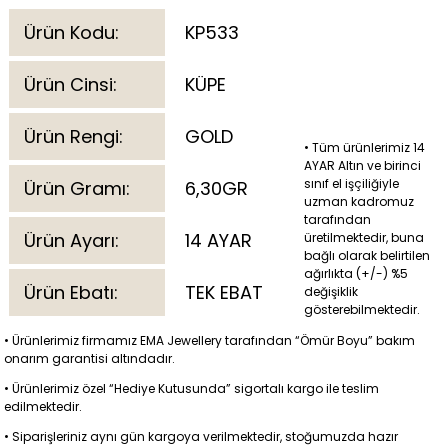
Ürün Kodu:
KP533
Ürün Cinsi:
KÜPE
Ürün Rengi:
GOLD
• Tüm ürünlerimiz 14
AYAR Altın ve birinci
sınıf el işçiliğiyle
Ürün Gramı:
6,30GR
uzman kadromuz
tarafından
Ürün Ayarı:
14 AYAR
üretilmektedir, buna
bağlı olarak belirtilen
ağırlıkta (+/-) %5
Ürün Ebatı:
TEK EBAT
değişiklik
gösterebilmektedir.
• Ürünlerimiz firmamız EMA Jewellery tarafından “Ömür Boyu” bakım
onarım garantisi altındadır.
• Ürünlerimiz özel “Hediye Kutusunda” sigortalı kargo ile teslim
edilmektedir.
• Siparişleriniz aynı gün kargoya verilmektedir, stoğumuzda hazır