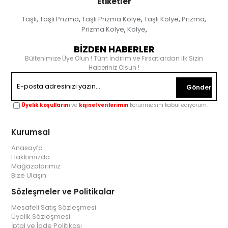
Etiketler
Taşlı
Taşlı Prizma
Taşlı Prizma Kolye
Taşlı Kolye
Prizma
,
,
,
,
,
Prizma Kolye
Kolye
,
,
BİZDEN HABERLER
Bültenimize Üye Olun ! Tüm İndirim ve Fırsatlardan İlk Sizin
Haberiniz Olsun !
Gönder
Üyelik koşullarını
ve
kişisel verilerimin
korunmasını kabul ediyorum.
Kurumsal
Anasayfa
Hakkımızda
Mağazalarımız
Bize Ulaşın
Sözleşmeler ve Politikalar
Mesafeli Satış Sözleşmesi
Üyelik Sözleşmesi
İptal ve İade Politikası