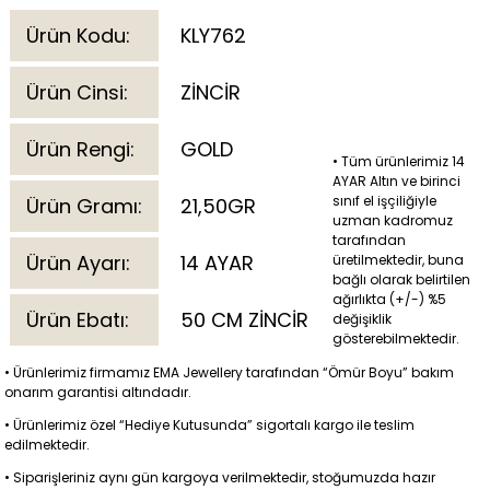
Ürün Kodu:
KLY762
Ürün Cinsi:
ZİNCİR
Ürün Rengi:
GOLD
• Tüm ürünlerimiz 14
AYAR Altın ve birinci
sınıf el işçiliğiyle
Ürün Gramı:
21,50GR
uzman kadromuz
tarafından
Ürün Ayarı:
14 AYAR
üretilmektedir, buna
bağlı olarak belirtilen
ağırlıkta (+/-) %5
Ürün Ebatı:
50 CM ZİNCİR
değişiklik
gösterebilmektedir.
• Ürünlerimiz firmamız EMA Jewellery tarafından “Ömür Boyu” bakım
onarım garantisi altındadır.
• Ürünlerimiz özel “Hediye Kutusunda” sigortalı kargo ile teslim
edilmektedir.
• Siparişleriniz aynı gün kargoya verilmektedir, stoğumuzda hazır