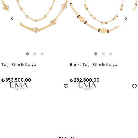
ilindir Kolye
Renkli Taşlı Silindir Kolye
Silindi
500,00
₺282.800,00
₺181.8