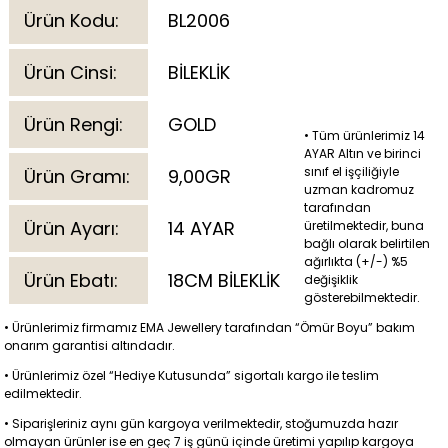
Ürün Kodu:
BL2006
Ürün Cinsi:
BİLEKLİK
Ürün Rengi:
GOLD
• Tüm ürünlerimiz 14
AYAR Altın ve birinci
sınıf el işçiliğiyle
Ürün Gramı:
9,00GR
uzman kadromuz
tarafından
Ürün Ayarı:
14 AYAR
üretilmektedir, buna
bağlı olarak belirtilen
ağırlıkta (+/-) %5
Ürün Ebatı:
18CM BİLEKLİK
değişiklik
gösterebilmektedir.
• Ürünlerimiz firmamız EMA Jewellery tarafından “Ömür Boyu” bakım
onarım garantisi altındadır.
• Ürünlerimiz özel “Hediye Kutusunda” sigortalı kargo ile teslim
edilmektedir.
• Siparişleriniz aynı gün kargoya verilmektedir, stoğumuzda hazır
olmayan ürünler ise en geç 7 iş günü içinde üretimi yapılıp kargoya