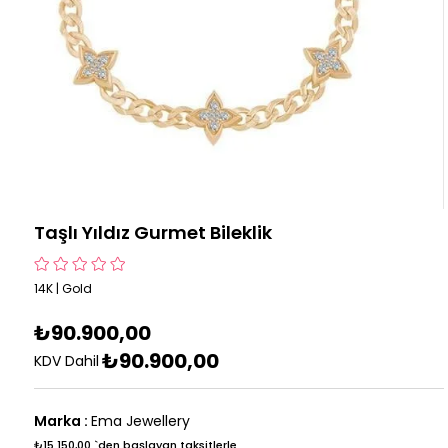
Taşlı Yıldız Gurmet Bileklik
14K | Gold
₺90.900,00
₺90.900,00
KDV Dahil
Marka
:
Ema Jewellery
₺15.150,00
`den başlayan taksitlerle