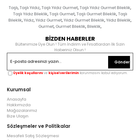
Taşlı
Taşlı Yıldız
Taşlı Yıldız Gurmet
Taşlı Yıldız Gurmet Bileklik
,
,
,
,
Taşlı Yıldız Bileklik
Taşlı Gurmet
Taşlı Gurmet Bileklik
Taşlı
,
,
,
Bileklik
Yıldız
Yıldız Gurmet
Yıldız Gurmet Bileklik
Yıldız Bileklik
,
,
,
,
,
Gurmet
Gurmet Bileklik
Bileklik
,
,
,
BİZDEN HABERLER
Bültenimize Üye Olun ! Tüm İndirim ve Fırsatlardan İlk Sizin
Haberiniz Olsun !
Gönder
Üyelik koşullarını
ve
kişisel verilerimin
korunmasını kabul ediyorum.
Kurumsal
Anasayfa
Hakkımızda
Mağazalarımız
Bize Ulaşın
Sözleşmeler ve Politikalar
Mesafeli Satış Sözleşmesi