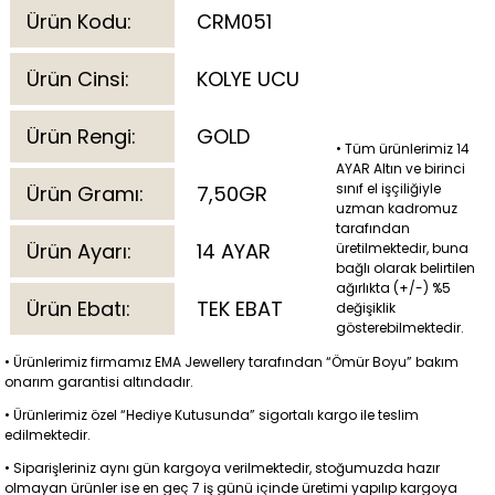
Ürün Kodu:
CRM051
Ürün Cinsi:
KOLYE UCU
Ürün Rengi:
GOLD
• Tüm ürünlerimiz 14
AYAR Altın ve birinci
sınıf el işçiliğiyle
Ürün Gramı:
7,50GR
uzman kadromuz
tarafından
Ürün Ayarı:
14 AYAR
üretilmektedir, buna
bağlı olarak belirtilen
ağırlıkta (+/-) %5
Ürün Ebatı:
TEK EBAT
değişiklik
gösterebilmektedir.
• Ürünlerimiz firmamız EMA Jewellery tarafından “Ömür Boyu” bakım
onarım garantisi altındadır.
• Ürünlerimiz özel “Hediye Kutusunda” sigortalı kargo ile teslim
edilmektedir.
• Siparişleriniz aynı gün kargoya verilmektedir, stoğumuzda hazır
olmayan ürünler ise en geç 7 iş günü içinde üretimi yapılıp kargoya