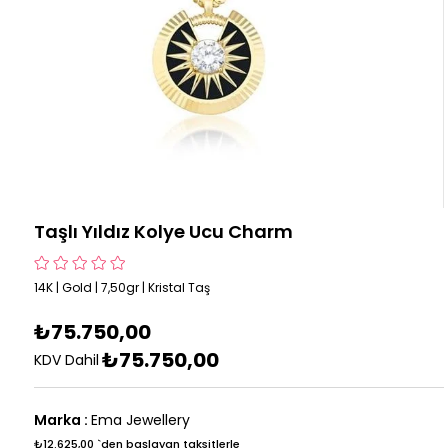
Taşlı Yıldız Kolye Ucu Charm
14K | Gold | 7,50gr | Kristal Taş
₺75.750,00
₺75.750,00
KDV Dahil
Marka
:
Ema Jewellery
₺12.625,00
`den başlayan taksitlerle