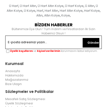
Ü Harf
Ü Harf Altın
Ü Harf Altın Kolye
Ü Harf Kolye
Ü Altın
Ü
,
,
,
,
,
Altın Kolye
Ü Kolye
Harf
Harf Altın
Harf Altın Kolye
Harf Kolye
,
,
,
,
,
,
Altın
Altın Kolye
Kolye
,
,
,
BİZDEN HABERLER
Bültenimize Üye Olun ! Tüm İndirim ve Fırsatlardan İlk Sizin
Haberiniz Olsun !
Gönder
Üyelik koşullarını
ve
kişisel verilerimin
korunmasını kabul ediyorum.
Kurumsal
Anasayfa
Hakkımızda
Mağazalarımız
Bize Ulaşın
Sözleşmeler ve Politikalar
Mesafeli Satış Sözleşmesi
Üyelik Sözleşmesi