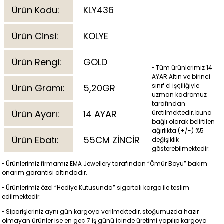
Ürün Kodu:
KLY436
Ürün Cinsi:
KOLYE
Ürün Rengi:
GOLD
• Tüm ürünlerimiz 14
AYAR Altın ve birinci
sınıf el işçiliğiyle
Ürün Gramı:
5,20GR
uzman kadromuz
tarafından
Ürün Ayarı:
14 AYAR
üretilmektedir, buna
bağlı olarak belirtilen
ağırlıkta (+/-) %5
Ürün Ebatı:
55CM ZİNCİR
değişiklik
gösterebilmektedir.
• Ürünlerimiz firmamız EMA Jewellery tarafından “Ömür Boyu” bakım
onarım garantisi altındadır.
• Ürünlerimiz özel “Hediye Kutusunda” sigortalı kargo ile teslim
edilmektedir.
• Siparişleriniz aynı gün kargoya verilmektedir, stoğumuzda hazır
olmayan ürünler ise en geç 7 iş günü içinde üretimi yapılıp kargoya