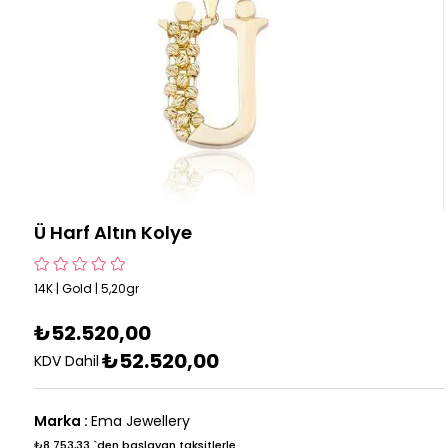
Ü Harf Altın Kolye
14K | Gold | 5,20gr
₺52.520,00
₺52.520,00
KDV Dahil
Marka
:
Ema Jewellery
₺8.753,33
`den başlayan taksitlerle