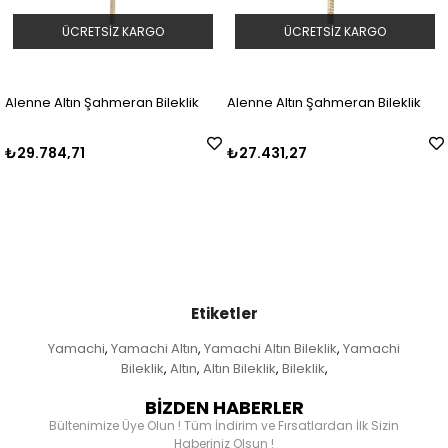
ÜCRETSIZ KARGO
ÜCRETSIZ KARGO
Alenne Altın Şahmeran Bileklik
Alenne Altın Şahmeran Bileklik
₺29.784,71
₺27.431,27
Etiketler
Yamachi
Yamachi Altın
Yamachi Altın Bileklik
Yamachi
,
,
,
Bileklik
Altın
Altın Bileklik
Bileklik
,
,
,
,
BİZDEN HABERLER
Bültenimize Üye Olun ! Tüm İndirim ve Fırsatlardan İlk Sizin
Haberiniz Olsun !