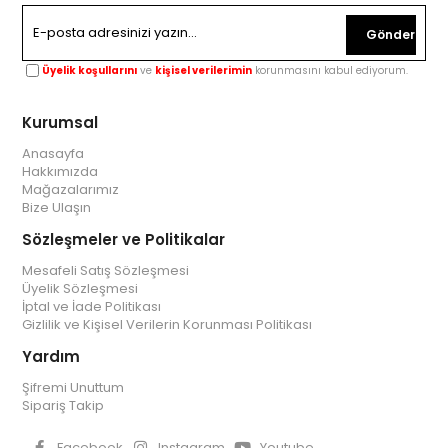
Gönder
Üyelik koşullarını
ve
kişisel verilerimin
korunmasını kabul ediyorum.
Kurumsal
Anasayfa
Hakkımızda
Mağazalarımız
Bize Ulaşın
Sözleşmeler ve Politikalar
Mesafeli Satış Sözleşmesi
Üyelik Sözleşmesi
İptal ve İade Politikası
Gizlilik ve Kişisel Verilerin Korunması Politikası
Yardım
Şifremi Unuttum
Sipariş Takip
Facebook
Instagram
Youtube