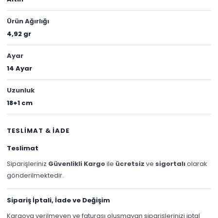
Ürün Ağırlığı
4,92 gr
Ayar
14 Ayar
Uzunluk
18+1 cm
TESLİMAT & İADE
Teslimat
Siparişleriniz
Güvenlikli Kargo
ile
ücretsiz
ve
sigortalı
olarak
gönderilmektedir.
Sipariş İptali, İade ve Değişim
Kargoya verilmeyen ve faturası oluşmayan siparişlerinizi iptal