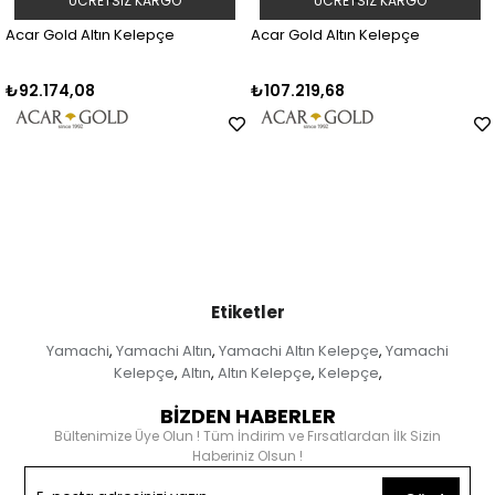
GO
ÜCRETSIZ KARGO
ÜCRETSIZ KAR
çe
Acar Gold Altın Kelepçe
Acar Gold Altın Kelepç
₺107.219,68
₺86.416,78
Etiketler
Yamachi
Yamachi Altın
Yamachi Altın Kelepçe
Yamachi
,
,
,
Kelepçe
Altın
Altın Kelepçe
Kelepçe
,
,
,
,
BİZDEN HABERLER
Bültenimize Üye Olun ! Tüm İndirim ve Fırsatlardan İlk Sizin
Haberiniz Olsun !