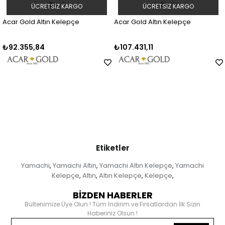
ÜCRETSIZ KARGO
ÜCRETSIZ KARGO
Acar Gold Altın Kelepçe
Acar Gold Altın Kelepçe
₺92.355,84
₺107.431,11
Etiketler
Yamachi
Yamachi Altın
Yamachi Altın Kelepçe
Yamachi
,
,
,
Kelepçe
Altın
Altın Kelepçe
Kelepçe
,
,
,
,
BİZDEN HABERLER
Bültenimize Üye Olun ! Tüm İndirim ve Fırsatlardan İlk Sizin
Haberiniz Olsun !