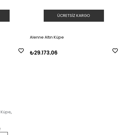
ÜCRETSIZ KARGO
Alenne Altın Küpe
Alenn
₺29.173,06
₺25
Küpe
,
!