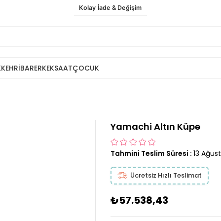
Kolay İade & Değişim
K
KEHRİBAR
ERKEK
SAAT
ÇOCUK
Yamachi Altın Küpe
Tahmini Teslim Süresi
:
13 Ağus
Ücretsiz Hızlı Teslimat
₺57.538,43