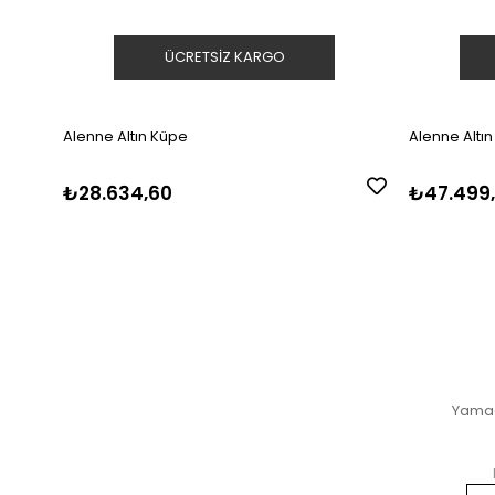
ÜCRETSIZ KARGO
Alenne Altın Küpe
Alenne Altı
₺28.634,60
₺47.499
Yama