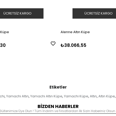
ÜCRETSIZ KARGO
ÜCRETSIZ KARGO
n Küpe
Alenne Altın Küpe
,30
₺38.066,55
Etiketler
chi
Yamachi Altın
Yamachi Altın Küpe
Yamachi Küpe
Altın
Altın Küpe
,
,
,
,
,
,
BİZDEN HABERLER
Bültenimize Üye Olun ! Tüm İndirim ve Fırsatlardan İlk Sizin Haberiniz Olsun 