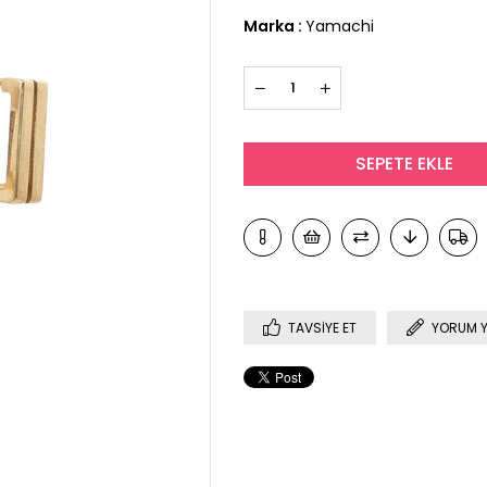
Marka
:
Yamachi
TAVSIYE ET
YORUM 