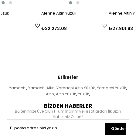
Alenne Altın Yüzük
Alenne Altın Yüzük
₺32.272,08
₺27.901,63
Etiketler
Yamachi
Yamachi Altın
Yamachi Altın Yüzük
Yamachi Yüzük
,
,
,
,
Altın
Altın Yüzük
Yüzük
,
,
,
BİZDEN HABERLER
Bültenimize Üye Olun ! Tüm İndirim ve Fırsatlardan İlk Sizin
Haberiniz Olsun !
Gönder