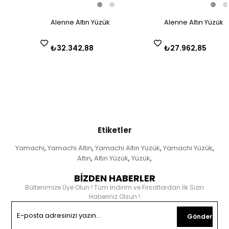
Alenne Altın Yüzük
Alenne Altın Yüzük
₺32.342,88
₺27.962,85
Etiketler
Yamachi
Yamachi Altın
Yamachi Altın Yüzük
Yamachi Yüzük
,
,
,
,
Altın
Altın Yüzük
Yüzük
,
,
,
BİZDEN HABERLER
Bültenimize Üye Olun ! Tüm İndirim ve Fırsatlardan İlk Sizin
Haberiniz Olsun !
Gönder